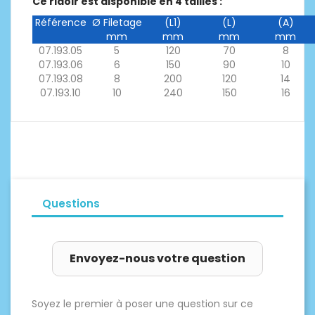
Ce ridoir est disponible en 4 tailles :
Référence
Ø Filetage
(L1)
(L)
(A)
mm
mm
mm
mm
07.193.05
5
120
70
8
07.193.06
6
150
90
10
07.193.08
8
200
120
14
07.193.10
10
240
150
16
Questions
Envoyez-nous votre question
Soyez le premier à poser une question sur ce