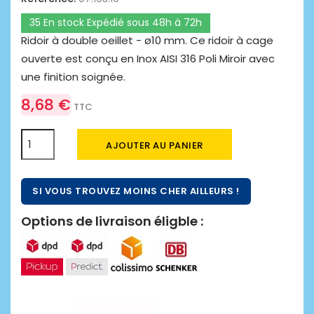
35 En stock Expédié sous 48h à 72h
Ridoir à double oeillet - ø10 mm. Ce ridoir à cage
ouverte est conçu en Inox AISI 316 Poli Miroir avec
une finition soignée.
8,68 €
TTC
AJOUTER AU PANIER
SI VOUS TROUVEZ MOINS CHER AILLEURS !
Options de livraison éligble :