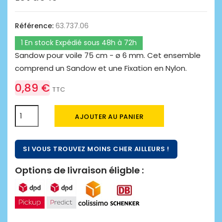
Référence:
63.737.06
1 En stock Expédié sous 48h à 72h
Sandow pour voile 75 cm - ø 6 mm. Cet ensemble
comprend un Sandow et une Fixation en Nylon.
0,89 €
TTC
AJOUTER AU PANIER
SI VOUS TROUVEZ MOINS CHER AILLEURS !
Options de livraison éligble :