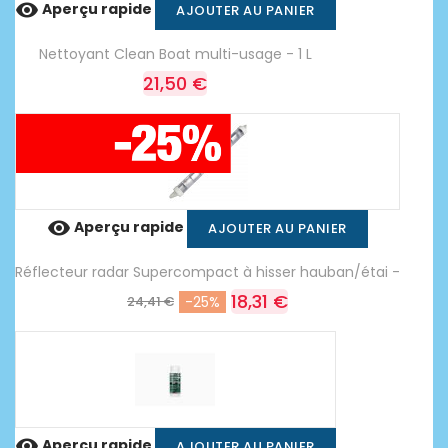

Aperçu rapide
AJOUTER AU PANIER
Nettoyant Clean Boat multi-usage - 1 L
21,50 €

Aperçu rapide
AJOUTER AU PANIER
Réflecteur radar Supercompact à hisser hauban/étai -
18,31 €
24,41 €
-25%

Aperçu rapide
AJOUTER AU PANIER