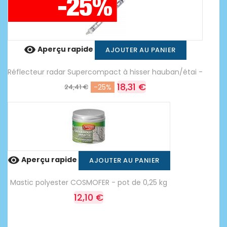

Aperçu rapide
AJOUTER AU PANIER
Réflecteur radar Supercompact à hisser hauban/étai -
18,31 €
24,41 €
-25%

Aperçu rapide
AJOUTER AU PANIER
Mastic polyester COSMOFER - pot de 0,25 kg
12,10 €