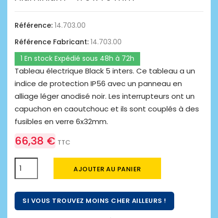
Référence:
14.703.00
Référence Fabricant:
14.703.00
1 En stock Expédié sous 48h à 72h
Tableau électrique Black 5 inters. Ce tableau a un
indice de protection IP56 avec un panneau en
alliage léger anodisé noir. Les interrupteurs ont un
capuchon en caoutchouc et ils sont couplés à des
fusibles en verre 6x32mm.
66,38 €
TTC
AJOUTER AU PANIER
SI VOUS TROUVEZ MOINS CHER AILLEURS !