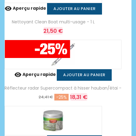

Aperçu rapide
AJOUTER AU PANIER
Nettoyant Clean Boat multi-usage - 1 L
21,50 €

Aperçu rapide
AJOUTER AU PANIER
Réflecteur radar Supercompact à hisser hauban/étai -
18,31 €
24,41 €
-25%