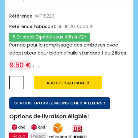
Référence:
ART18229
Référence Fabricant:
65.116.20, 600426
5 En stock Expédié sous 48h à 72h
Pompe pour le remplissage des embases avec
adaptateur pour bidon d'huile standard 1 ou 2 litres.
9,50 €
TTC
AJOUTER AU PANIER
SI VOUS TROUVEZ MOINS CHER AILLEURS !
Options de livraison éligble :