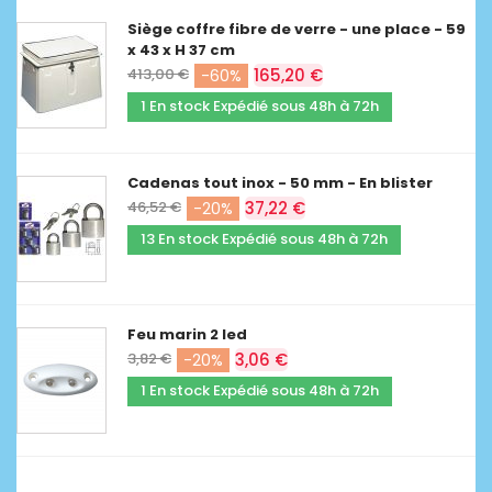
Siège coffre fibre de verre - une place - 59
x 43 x H 37 cm
413,00 €
165,20 €
-60%
1 En stock Expédié sous 48h à 72h
Cadenas tout inox - 50 mm - En blister
46,52 €
37,22 €
-20%
13 En stock Expédié sous 48h à 72h
Feu marin 2 led
3,82 €
3,06 €
-20%
1 En stock Expédié sous 48h à 72h