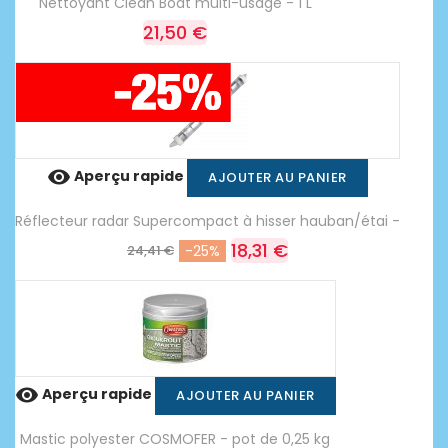
Nettoyant Clean Boat multi-usage - 1 L
21,50 €

Aperçu rapide
AJOUTER AU PANIER
Réflecteur radar Supercompact à hisser hauban/étai -
18,31 €
24,41 €
-25%

Aperçu rapide
AJOUTER AU PANIER
Mastic polyester COSMOFER - pot de 0,25 kg