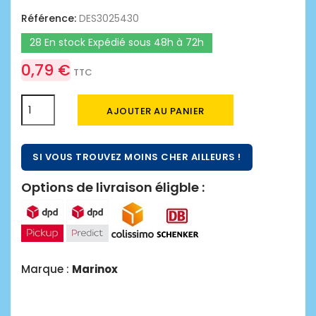
Référence:
DES3025430
28 En stock Expédié sous 48h à 72h
0,79 €
TTC
AJOUTER AU PANIER
SI VOUS TROUVEZ MOINS CHER AILLEURS !
Options de livraison éligble :
Marque :
Marinox