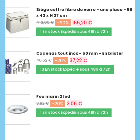
Siège coffre fibre de verre - une place - 59
x 43 x H 37 cm
413,00 €
165,20 €
-60%
1 En stock Expédié sous 48h à 72h
Cadenas tout inox - 50 mm - En blister
46,52 €
37,22 €
-20%
13 En stock Expédié sous 48h à 72h
Feu marin 2 led
3,82 €
3,06 €
-20%
1 En stock Expédié sous 48h à 72h