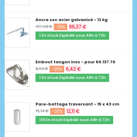
Ancre soc acier galvanisé - 12 kg
107,08 €
96,37 €
-10%
1 En stock Expédié sous 48h à 72h
Embout tangon inox - pour 60.137.70
8,03 €
6,42 €
-20%
1 En stock Expédié sous 48h à 72h
Pare-battage traversant - 15 x 43 cm
15,14 €
12,11 €
-20%
119 En stock Expédié sous 48h à 72h