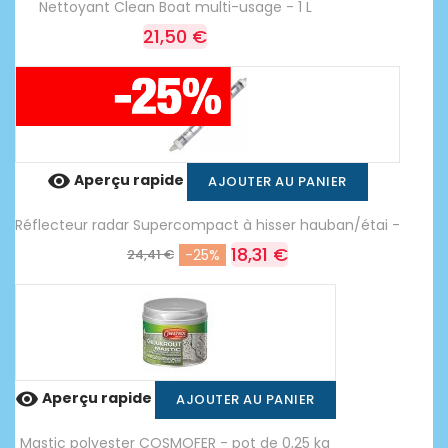
Nettoyant Clean Boat multi-usage - 1 L
21,50 €

Aperçu rapide
AJOUTER AU PANIER
Réflecteur radar Supercompact à hisser hauban/étai -
18,31 €
24,41 €
-25%

Aperçu rapide
AJOUTER AU PANIER
Mastic polyester COSMOFER - pot de 0,25 kg