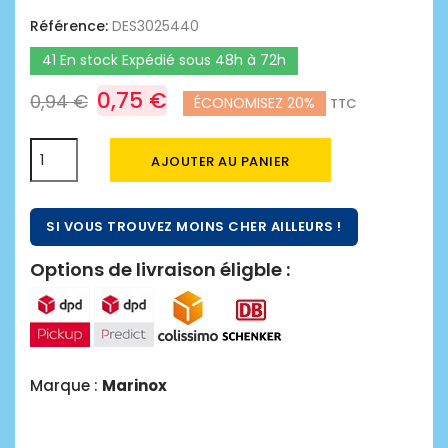
Référence:
DES3025440
41 En stock Expédié sous 48h à 72h
0,75 €
0,94 €
ÉCONOMISEZ 20%
TTC
AJOUTER AU PANIER
SI VOUS TROUVEZ MOINS CHER AILLEURS !
Options de livraison éligble :
Marque :
Marinox