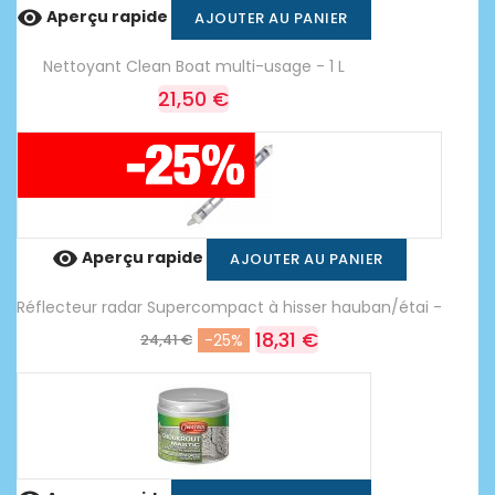

Aperçu rapide
AJOUTER AU PANIER
Nettoyant Clean Boat multi-usage - 1 L
21,50 €

Aperçu rapide
AJOUTER AU PANIER
Réflecteur radar Supercompact à hisser hauban/étai -
18,31 €
24,41 €
-25%