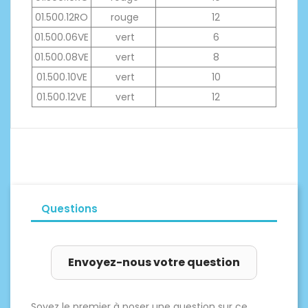
01.500.12RO
rouge
12
01.500.06VE
vert
6
01.500.08VE
vert
8
01.500.10VE
vert
10
01.500.12VE
vert
12
Questions
Envoyez-nous votre question
Soyez le premier à poser une question sur ce