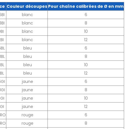
ce
Couleur découpes
Pour chaîne calibrées de Ø en mm
6BI
blanc
6
8BI
blanc
8
0BI
blanc
10
2BI
blanc
12
6BL
bleu
6
8BL
bleu
8
0BL
bleu
10
2BL
bleu
12
6GI
jaune
6
8GI
jaune
8
0GI
jaune
10
2GI
jaune
12
6RO
rouge
6
8RO
rouge
8