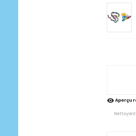

Aperçu r
Nettoyant 