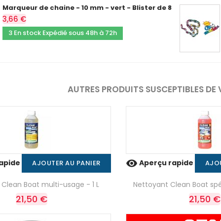
Marqueur de chaine - 10 mm - vert - Blister de 8
3,66 €
3 En stock Expédié sous 48h à 72h
AUTRES PRODUITS SUSCEPTIBLES DE 

apide
Aperçu rapide
AJOUTER AU PANIER
AJO
Clean Boat multi-usage - 1 L
Nettoyant Clean Boat spéc
21,50 €
21,50 €