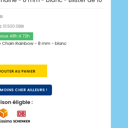
aine - 8 mm - blanc - Blister de 10
BI
:
01.500.08BI
 sous 48h à 72h
 Chain Rainbow - 8 mm - blanc
JOUTER AU PANIER
MOINS CHER AILLEURS !
ison éligble :