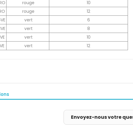
0RO
rouge
10
2RO
rouge
12
6VE
vert
6
8VE
vert
8
0VE
vert
10
2VE
vert
12
ions
Envoyez-nous votre que