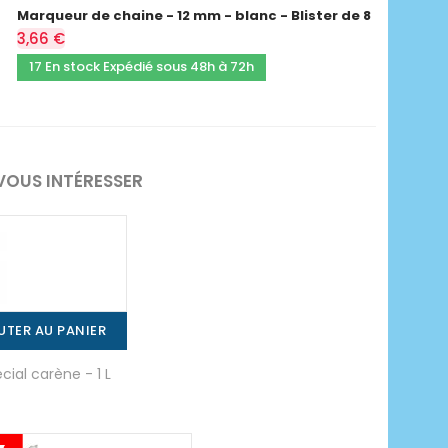
Marqueur de chaine - 12 mm - blanc - Blister de 8
3,66 €
17 En stock Expédié sous 48h à 72h
VOUS INTÉRESSER
UTER AU PANIER
ial carène - 1 L