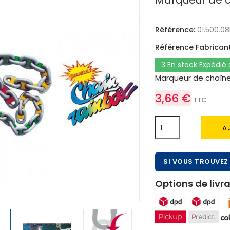
Marqueur de ch
Référence:
01.500.08
Référence Fabricant
3 En stock Expédié
Marqueur de chaîne
3,66 €
TTC
A
SI VOUS TROUVEZ 
Options de livra