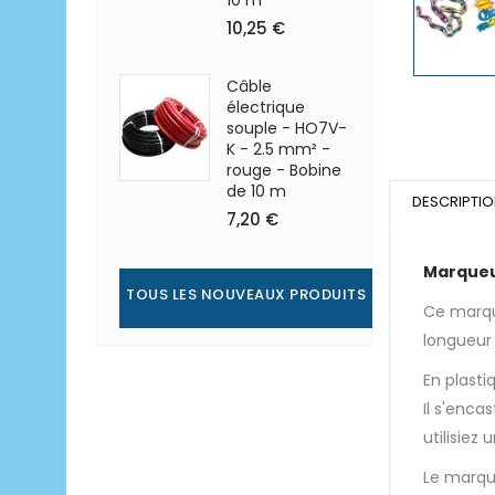
10 m
10,25 €
Câble
électrique
souple - HO7V-
K - 2.5 mm² -
rouge - Bobine
de 10 m
DESCRIPTI
7,20 €
Marqueu
TOUS LES NOUVEAUX PRODUITS
Ce marqu
longueur
En plasti
Il s'enca
utilisiez
Le marque