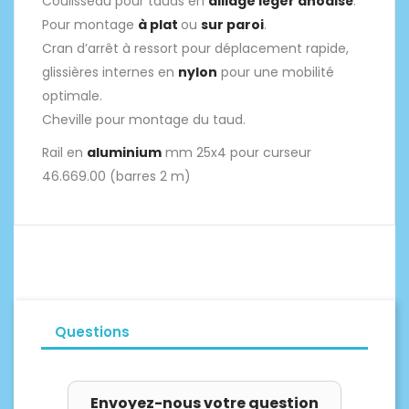
Coulisseau pour tauds en
alliage léger anodisé
.
Pour montage
à plat
ou
sur paroi
.
Cran d’arrêt à ressort pour déplacement rapide,
glissières internes en
nylon
pour une mobilité
optimale.
Cheville pour montage du taud.
Rail en
aluminium
mm 25x4 pour curseur
46.669.00 (barres 2 m)
Questions
Envoyez-nous votre question