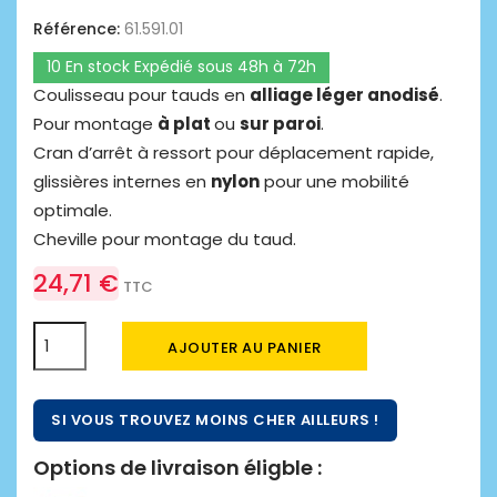
Référence:
61.591.01
10 En stock Expédié sous 48h à 72h
Coulisseau pour tauds en
alliage léger anodisé
.
Pour montage
à plat
ou
sur paroi
.
Cran d’arrêt à ressort pour déplacement rapide,
glissières internes en
nylon
pour une mobilité
optimale.
Cheville pour montage du taud.
24,71 €
TTC
AJOUTER AU PANIER
SI VOUS TROUVEZ MOINS CHER AILLEURS !
Options de livraison éligble :