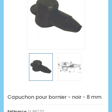
Capuchon pour bornier - noir - 8 mm
Référence:
14.987.02