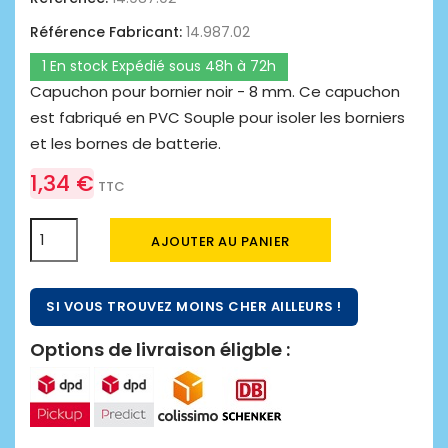
Référence Fabricant:
14.987.02
1 En stock Expédié sous 48h à 72h
Capuchon pour bornier noir - 8 mm. Ce capuchon
est fabriqué en PVC Souple pour isoler les borniers
et les bornes de batterie.
1,34 €
TTC
AJOUTER AU PANIER
SI VOUS TROUVEZ MOINS CHER AILLEURS !
Options de livraison éligble :