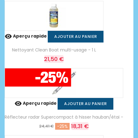

Aperçu rapide
AJOUTER AU PANIER
Nettoyant Clean Boat multi-usage - 1 L
21,50 €

Aperçu rapide
AJOUTER AU PANIER
Réflecteur radar Supercompact à hisser hauban/étai -
18,31 €
24,41 €
-25%