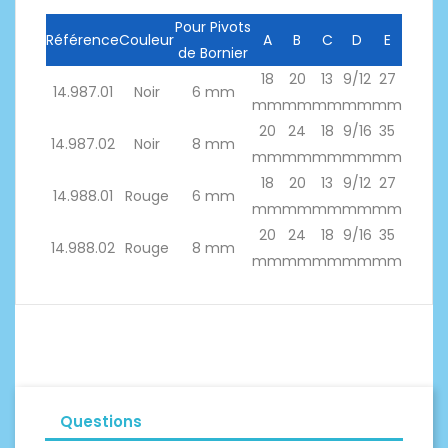
Pour Pivots
Référence
Couleur
A
B
C
D
E
de Bornier
18
20
13
9/12
27
14.987.01
Noir
6 mm
mm
mm
mm
mm
mm
20
24
18
9/16
35
14.987.02
Noir
8 mm
mm
mm
mm
mm
mm
18
20
13
9/12
27
14.988.01
Rouge
6 mm
mm
mm
mm
mm
mm
20
24
18
9/16
35
14.988.02
Rouge
8 mm
mm
mm
mm
mm
mm
Questions