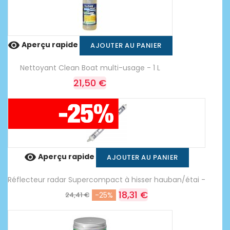

Aperçu rapide
AJOUTER AU PANIER
Nettoyant Clean Boat multi-usage - 1 L
21,50 €

Aperçu rapide
AJOUTER AU PANIER
Réflecteur radar Supercompact à hisser hauban/étai -
18,31 €
24,41 €
-25%