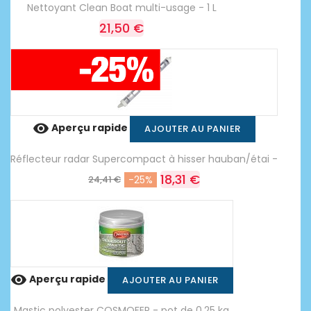
Nettoyant Clean Boat multi-usage - 1 L
21,50 €

Aperçu rapide
AJOUTER AU PANIER
Réflecteur radar Supercompact à hisser hauban/étai -
18,31 €
24,41 €
-25%

Aperçu rapide
AJOUTER AU PANIER
Mastic polyester COSMOFER - pot de 0,25 kg