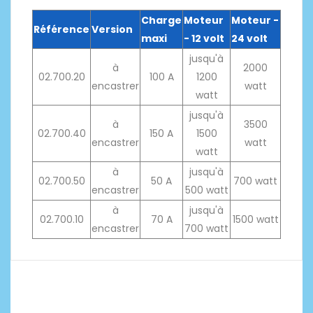
Charge
Moteur
Moteur -
Référence
Version
maxi
- 12 volt
24 volt
jusqu'à
à
2000
02.700.20
100 A
1200
encastrer
watt
watt
jusqu'à
à
3500
02.700.40
150 A
1500
encastrer
watt
watt
à
jusqu'à
02.700.50
50 A
700 watt
encastrer
500 watt
à
jusqu'à
02.700.10
70 A
1500 watt
encastrer
700 watt