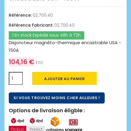
Référence:
02.700.40
Référence Fabricant:
02.700.40
1 En stock Expédié sous 48h à 72h
Disjoncteur magnéto-thermique encastrable USA -
150A
104,16 €
TTC
AJOUTER AU PANIER
SI VOUS TROUVEZ MOINS CHER AILLEURS !
Options de livraison éligble :