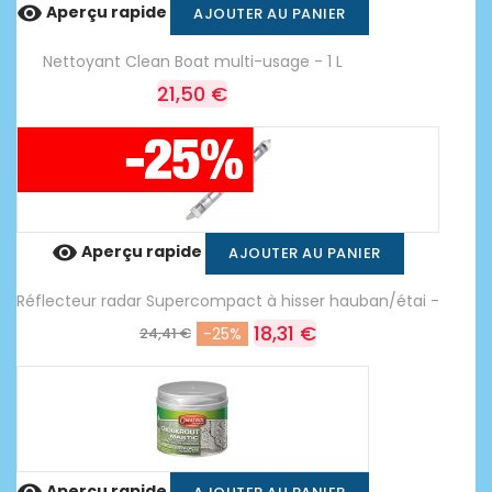

Aperçu rapide
AJOUTER AU PANIER
Nettoyant Clean Boat multi-usage - 1 L
21,50 €

Aperçu rapide
AJOUTER AU PANIER
Réflecteur radar Supercompact à hisser hauban/étai -
18,31 €
24,41 €
-25%
Aperçu rapide