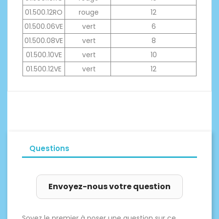
01.500.12RO
rouge
12
01.500.06VE
vert
6
01.500.08VE
vert
8
01.500.10VE
vert
10
01.500.12VE
vert
12
Questions
Envoyez-nous votre question
Soyez le premier à poser une question sur ce